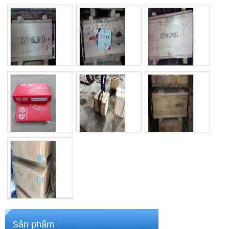
Vòng bi 22352
Vòng bi 22332
Vòng bi 6301-2RS
FBJ
Mã SP: dyzv 22352
Mã SP: Bi22332
Mã SP: Bi6301
Thông số kỹ thuật
Thông số kỹ thuật
Thông số kỹ thuật
Xem chi tiết
Xem chi tiết
Xem chi tiết
Vòng bi 22336
Vòng bi 22340
Vòng bi 23264
Mã SP: dyzv, Nachi
Mã SP: 22340
Mã SP: dyzv
Thông số kỹ thuật
Thông số kỹ thuật
Thông số kỹ thuật
Xem chi tiết
Xem chi tiết
Xem chi tiết
Vòng bi máy bơm
Vòng bi trục cán
Vòng bi 23060
nước
Mã SP: FCD
Mã SP: dyzv
Mã SP: F&D - Z2V2
Thông số kỹ thuật
Thông số kỹ thuật
Thông số kỹ thuật
Xem chi tiết
Xem chi tiết
Xem chi tiết
Vòng bi 23180
Mã SP: DYZV
Sản phẩm
Thông số kỹ thuật