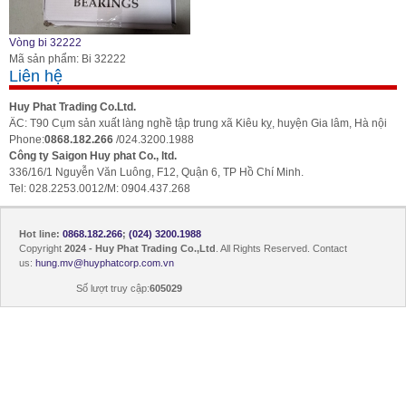
Vòng bi 32222
Mã sản phẩm: Bi 32222
Liên hệ
Huy Phat Trading Co.Ltd.
ÄC: T90 Cụm sản xuất làng nghề tập trung xã Kiêu kỵ, huyện Gia lâm, Hà nội
Phone:
0868.182.266
/024.3200.1988
Công ty Saigon Huy phat Co., ltd.
336/16/1 Nguyễn Văn Luông, F12, Quận 6, TP Hồ Chí Minh.
Tel: 028.2253.0012/M: 0904.437.268
Hot line:
0868.182.266
;
(024) 3200.1988
Copyright
2024 - Huy Phat Trading Co.,Ltd
. All Rights Reserved. Contact
us:
hung.mv@huyphatcorp.com.vn
Số lượt truy cập:
605029