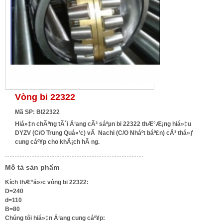
Vòng bi 22322
Mã SP: BI22322
Hiá»‡n chÃºng tÃ´i Ä‘ang cÃ³ sáºµn bi 22322 thÆ°Æ¡ng hiá»‡u
DYZV (C/O Trung Quá»‘c) vÃ Nachi (C/O Nháº­t báº£n) cÃ³ thá»ƒ
cung cáº¥p cho khÃ¡ch hÃ ng.
Mô tả sản phẩm
Kích thÆ°á»›c vòng bi 22322:
D=240
d=110
B=80
Chúng tôi hiá»‡n Ä‘ang cung cáº¥p: