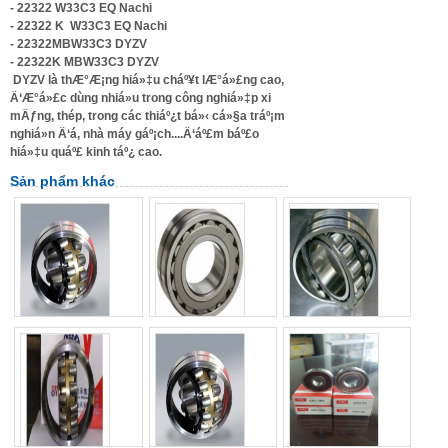
- 22322 W33C3 EQ Nachi
- 22322 K
W33C3
EQ Nachi
- 22322MBW33C3 DYZV
- 22322K MBW33C3 DYZV
DYZV là thÆ°Æ¡ng hiá»‡u cháº¥t lÆ°á»£ng cao,
Ä‘Æ°á»£c dùng nhiá»u trong công nghiá»‡p xi
mÄƒng, thép, trong các thiáº¿t bá»‹ cá»§a tráº¡m
nghiá»n Ä‘á, nhà máy gáº¡ch....Ä‘áº£m báº£o
hiá»‡u quáº£ kinh táº¿ cao.
Sản phẩm khác
Vòng bi cana
Vòng bi 22328
Vòng bi 22220
Mã SP: DYZV, ZKL
Mã SP: Bi22328
Mã SP: Bi22220
Thông số kỹ thuật
Thông số kỹ thuật
Thông số kỹ thuật
Xem chi tiết
Xem chi tiết
Xem chi tiết