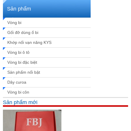
Thông số kỹ thuật
Xem chi tiết
Sản phẩm
Vòng bi
Gối đỡ dùng ổ bi
Khớp nối vạn năng KYS
Vòng bi ô tô
Vòng bi đặc biệt
Sản phẩm nổi bật
Dây curoa
Vòng bi côn
Sản phẩm mới