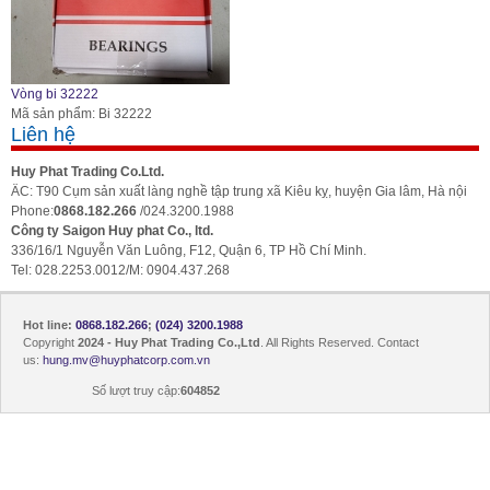
Vòng bi 32222
Mã sản phẩm: Bi 32222
Liên hệ
Huy Phat Trading Co.Ltd.
ÄC: T90 Cụm sản xuất làng nghề tập trung xã Kiêu kỵ, huyện Gia lâm, Hà nội
Phone:
0868.182.266
/024.3200.1988
Công ty Saigon Huy phat Co., ltd.
336/16/1 Nguyễn Văn Luông, F12, Quận 6, TP Hồ Chí Minh.
Tel: 028.2253.0012/M: 0904.437.268
Hot line:
0868.182.266
;
(024) 3200.1988
Copyright
2024 - Huy Phat Trading Co.,Ltd
. All Rights Reserved. Contact
us:
hung.mv@huyphatcorp.com.vn
Số lượt truy cập:
604852