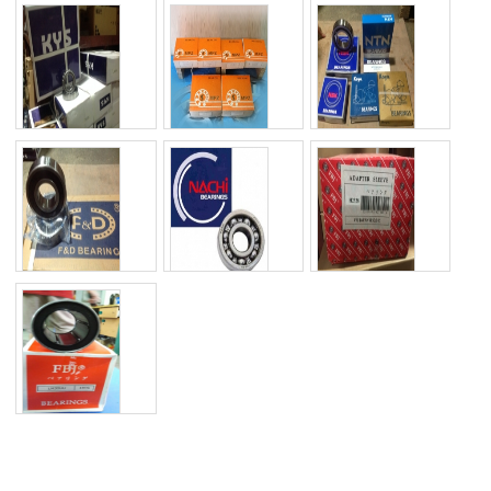
Vòng bi, bạc đạn
Vòng bi DYZV
Vòng bi ZKL
FBJ
Mã SP: RT32255
Mã SP: RT3653
Mã SP: Vòng bi FBJ
Thông số kỹ thuật
Thông số kỹ thuật
Thông số kỹ thuật
Xem chi tiết
Xem chi tiết
Xem chi tiết
Vòng bi KYS
Vòng bi MPZ
Vòng bi Koyo,NTN,
NSK, Asahi
Mã SP: KJ3443
Mã SP: GH32847
Mã SP: bi Nhật
Thông số kỹ thuật
Thông số kỹ thuật
Thông số kỹ thuật
Xem chi tiết
Xem chi tiết
Xem chi tiết
Vòng bi F&D
Vòng bi Nachi
Ống lót vòng bi FBJ
Mã SP: FD
Mã SP: Nac
Mã SP: Măng xông
Thông số kỹ thuật
Thông số kỹ thuật
Thông số kỹ thuật
Xem chi tiết
Xem chi tiết
Xem chi tiết
Vòng bi trượt LM,
OP
Mã SP: LM