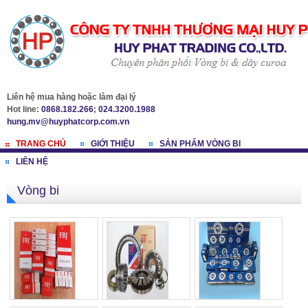
Liên hệ mua hàng hoặc làm đại lý
Hot line:
0868.182.266
;
024.3200.1988
hung.mv@huyphatcorp.com.vn
TRANG CHỦ
GIỚI THIỆU
SẢN PHẨM VÒNG BI
LIÊN HỆ
Vòng bi