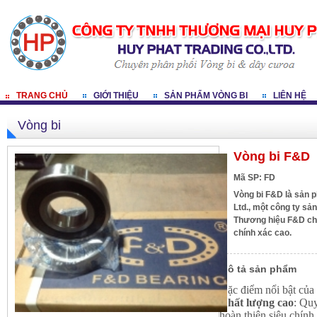
TRANG CHỦ
GIỚI THIỆU
SẢN PHẨM VÒNG BI
LIÊN HỆ
Vòng bi
Vòng bi F&D
Mã SP: FD
Vòng bi F&D là sản 
Ltd., một công ty sả
Thương hiệu F&D chu
chính xác cao.
Mô tả sản phẩm
Đặc điểm nổi bật củ
Chất lượng cao
: Quy
hoàn thiện siêu chính