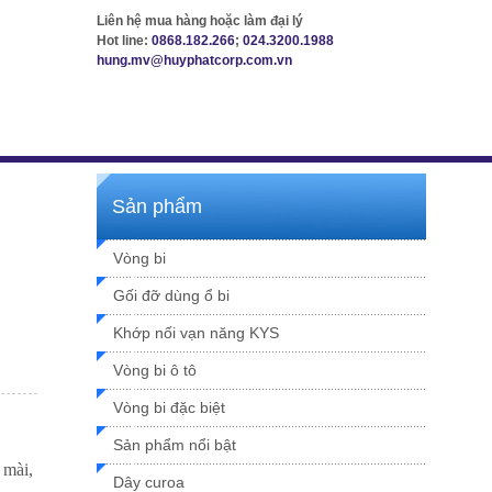
Liên hệ mua hàng hoặc làm đại lý
Hot line:
0868.182.266
;
024.3200.1988
hung.mv@huyphatcorp.com.vn
Sản phẩm
Vòng bi
Gối đỡ dùng ổ bi
Khớp nối vạn năng KYS
Vòng bi ô tô
Vòng bi đặc biệt
Sản phẩm nổi bật
 mài,
Dây curoa