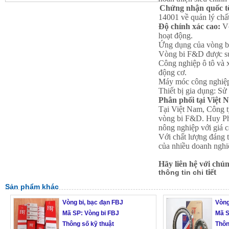
Chứng nhận quốc t
14001 về quản lý chấ
Độ chính xác cao:
Vò
hoạt động.
Ứng dụng của vòng 
Vòng bi F&D được sử 
Công nghiệp ô tô và 
động cơ.
Máy móc công nghiệ
Thiết bị gia dụng
: Sử
Phân phối tại Việt 
Tại Việt Nam, Công 
vòng bi F&D. Huy Phá
nông nghiệp với giá c
Với chất lượng đáng t
của nhiều doanh nghi
Hãy liên hệ với chún
tiết
thông tin chi
Sản phẩm khác
Vòng bi, bạc đạn FBJ
Vòng
Mã SP: Vòng bi FBJ
Mã 
Thông số kỹ thuật
Thôn