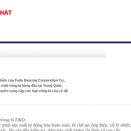
phẩm của Fuda Bearing Corporation Co.,
n xuất vòng bi hàng đầu tại Trung Quốc.
yên cung cấp các loại vòng bi cầu có độ
a vòng bi F&D
:
 trình sản xuất tự động hóa hoàn toàn, từ chế tạo ống thép, xử lý nhiệt,
 xác, lắp ráp đến kiểm tra, đảm bảo chất lượng ổn định và cao cấp.