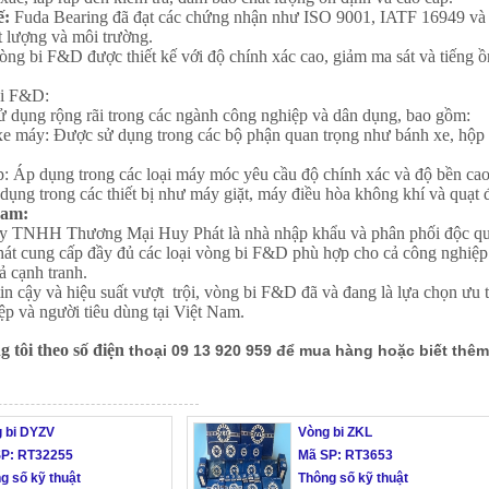
ế:
Fuda Bearing đã đạt các chứng nhận như ISO 9001, IATF 16949 và
t lượng và môi trường.
ng bi F&D được thiết kế với độ chính xác cao, giảm ma sát và tiếng ồ
bi F&D:
dụng rộng rãi trong các ngành công nghiệp và dân dụng, bao gồm:
xe máy
: Được sử dụng trong các bộ phận quan trọng như bánh xe, hộp 
p
: Áp dụng trong các loại máy móc yêu cầu độ chính xác và độ bền cao
 dụng trong các thiết bị như máy giặt, máy điều hòa không khí và quạt 
Nam:
ty TNHH Thương Mại Huy Phát là nhà nhập khẩu và phân phối độc q
t cung cấp đầy đủ các loại vòng bi F&D phù hợp cho cả công nghiệp
ả cạnh tranh.
in cậy và hiệu suất vượt trội, vòng bi F&D đã và đang là lựa chọn ưu t
ệp và người tiêu dùng tại Việt Nam.
g tôi theo số điện
thoại 09 13 920 959 để mua hàng hoặc biết thêm
 bi DYZV
Vòng bi ZKL
SP: RT32255
Mã SP: RT3653
g số kỹ thuật
Thông số kỹ thuật