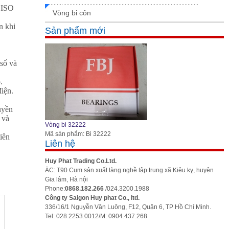
 ISO
Vòng bi côn
n khi
Sản phẩm mới
số và
.
điện.
uyền
 và
Vòng bi 32222
Mã sản phẩm: Bi 32222
iên
Liên hệ
Huy Phat Trading Co.Ltd.
ÄC: T90 Cụm sản xuất làng nghề tập trung xã Kiêu kỵ, huyện
Gia lâm, Hà nội
Phone:
0868.182.266
/024.3200.1988
Công ty Saigon Huy phat Co., ltd.
336/16/1 Nguyễn Văn Luông, F12, Quận 6, TP Hồ Chí Minh.
Tel: 028.2253.0012/M: 0904.437.268