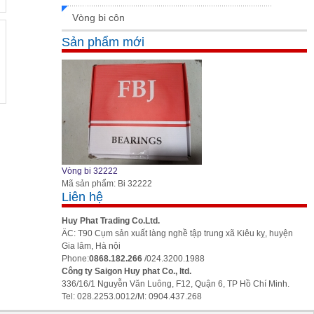
Vòng bi côn
Sản phẩm mới
Vòng bi 32222
Mã sản phẩm: Bi 32222
Liên hệ
Huy Phat Trading Co.Ltd.
ÄC: T90 Cụm sản xuất làng nghề tập trung xã Kiêu kỵ, huyện
Gia lâm, Hà nội
Phone:
0868.182.266
/024.3200.1988
Công ty Saigon Huy phat Co., ltd.
336/16/1 Nguyễn Văn Luông, F12, Quận 6, TP Hồ Chí Minh.
Tel: 028.2253.0012/M: 0904.437.268