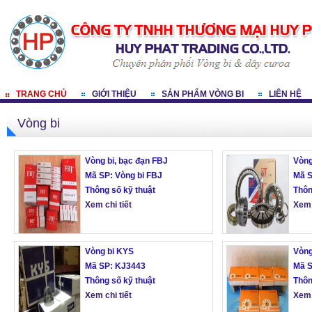
TRANG CHỦ
GIỚI THIỆU
SẢN PHẨM VÒNG BI
LIÊN HỆ
Vòng bi
Vòng bi, bạc đạn FBJ
Vòng
Mã SP: Vòng bi FBJ
Mã 
Thông số kỹ thuật
Thôn
Xem chi tiết
Xem 
Vòng bi KYS
Vòng
Mã SP: KJ3443
Mã 
Thông số kỹ thuật
Thôn
Xem chi tiết
Xem 