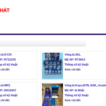
 bi DYZV
Vòng bi ZKL
SP: RT32255
Mã SP: RT3653
g số kỹ thuật
Thông số kỹ thuật
chi tiết
Xem chi tiết
 bi MPZ
Vòng bi Koyo,NTN, NSK, Asahi
SP: GH32847
Mã SP: bi Nhật
g số kỹ thuật
Thông số kỹ thuật
chi tiết
Xem chi tiết