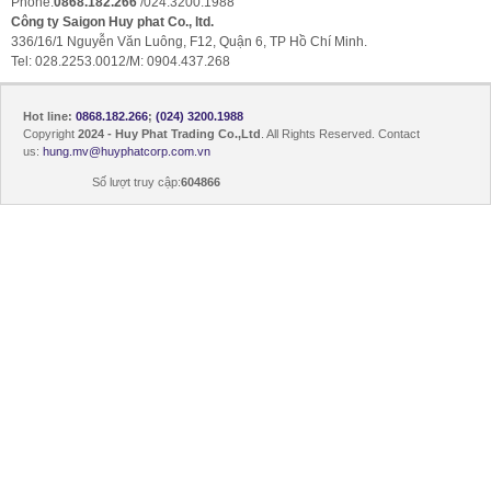
Phone:
0868.182.266
/024.3200.1988
Công ty Saigon Huy phat Co., ltd.
336/16/1 Nguyễn Văn Luông, F12, Quận 6, TP Hồ Chí Minh.
Tel: 028.2253.0012/M: 0904.437.268
Hot line:
0868.182.266
;
(024) 3200.1988
Copyright
2024 - Huy Phat Trading Co.,Ltd
. All Rights Reserved. Contact
us:
hung.mv@huyphatcorp.com.vn
Số lượt truy cập:
604866