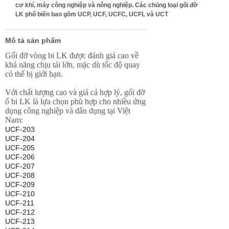
cơ khí, máy công nghiệp và nông nghiệp. Các chủng loại gối đỡ
LK phổ biến bao gồm UCP, UCF, UCFC, UCFL và UCT
Mô tả sản phẩm
Gối đỡ vòng bi LK được đánh giá cao về
khả năng chịu tải lớn, mặc dù tốc độ quay
có thể bị giới hạn.
Với chất lượng cao và giá cả hợp lý, gối đỡ
ổ bi LK là lựa chọn phù hợp cho nhiều ứng
dụng công nghiệp và dân dụng tại Việt
Nam:
UCF-203
UCF-204
UCF-205
UCF-206
UCF-207
UCF-208
UCF-209
UCF-210
UCF-211
UCF-212
UCF-213