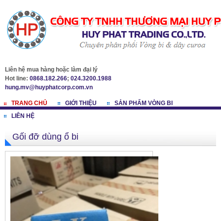
Liên hệ mua hàng hoặc làm đại lý
Hot line:
0868.182.266
;
024.3200.1988
hung.mv@huyphatcorp.com.vn
TRANG CHỦ
GIỚI THIỆU
SẢN PHẨM VÒNG BI
LIÊN HỆ
Gối đỡ dùng ổ bi