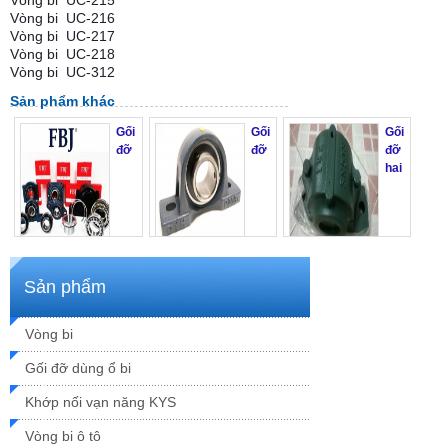
Vòng bi UC-216
Vòng bi UC-217
Vòng bi UC-218
Vòng bi UC-312
Sản phẩm khác
Gối
Gối
Gối
đỡ
đỡ
đỡ
hai
FBJ
vòng bi FYH
nửa
Mã SP: Gối đỡ vòng
Mã SP: SP FYH
Mã SP: Gối đỡ SN,
Sản phẩm
bi FBJ
SNU FBJ
Thông số kỹ thuật
Thông số kỹ thuật
Thông số kỹ thuật
Xem chi tiết
Xem chi tiết
Vòng bi
Xem chi tiết
Gối đỡ dùng ổ bi
Khớp nối vạn năng KYS
Vòng bi ô tô