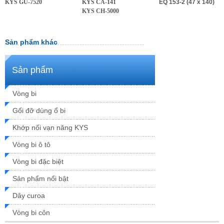
KYS GU-7520
KYS CA-141
EQ 153-2 (47 x 140)
KYS CH-5000
Sản phẩm khác
Sản phẩm
Vòng bi
Gối đỡ dùng ổ bi
Khớp nối vạn năng KYS
Vòng bi ô tô
Vòng bi đặc biệt
Sản phẩm nổi bật
Dây curoa
Vòng bi côn