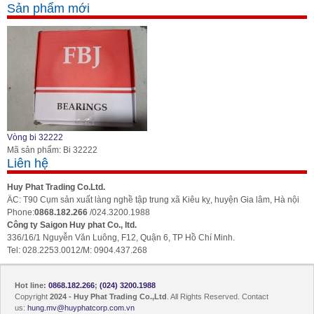
Sản phẩm mới
Vòng bi 32222
Mã sản phẩm: Bi 32222
Liên hệ
Huy Phat Trading Co.Ltd.
ÄC: T90 Cụm sản xuất làng nghề tập trung xã Kiêu kỵ, huyện Gia lâm, Hà nội
Phone:
0868.182.266
/024.3200.1988
Công ty Saigon Huy phat Co., ltd.
336/16/1 Nguyễn Văn Luông, F12, Quận 6, TP Hồ Chí Minh.
Tel: 028.2253.0012/M: 0904.437.268
Hot line:
0868.182.266
;
(024) 3200.1988
Copyright
2024 - Huy Phat Trading Co.,Ltd
. All Rights Reserved. Contact
us:
hung.mv@huyphatcorp.com.vn