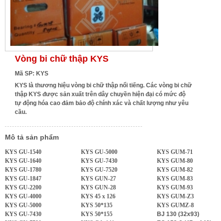
Vòng bi chữ thập KYS
Mã SP: KYS
KYS là thương hiệu vòng bi chữ thập nổi tiếng. Các vòng bi chữ
thập KYS được sản xuất trên dây chuyền hiện đại có mức độ
tự động hóa cao đảm bảo độ chính xác và chất lượng như yêu
cầu.
Mô tả sản phẩm
KYS GU-1540
KYS GU-5000
KYS GUM-71
KYS GU-1640
KYS GU-7430
KYS GUM-80
KYS GU-1780
KYS GU-7520
KYS GUM-82
KYS GU-1847
KYS GUN-27
KYS GUM-83
KYS GU-2200
KYS GUN-28
KYS GUM-93
KYS GU-4000
KYS 45 x 126
KYS GUM-Z3
KYS GU-5000
KYS 50*135
KYS GUMZ-8
KYS GU-7430
KYS 50*155
BJ 130 (32x93)