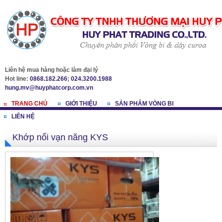
Liên hệ mua hàng hoặc làm đại lý
Hot line:
0868.182.266
;
024.3200.1988
hung.mv@huyphatcorp.com.vn
TRANG CHỦ
GIỚI THIỆU
SẢN PHẨM VÒNG BI
LIÊN HỆ
Khớp nối vạn năng KYS