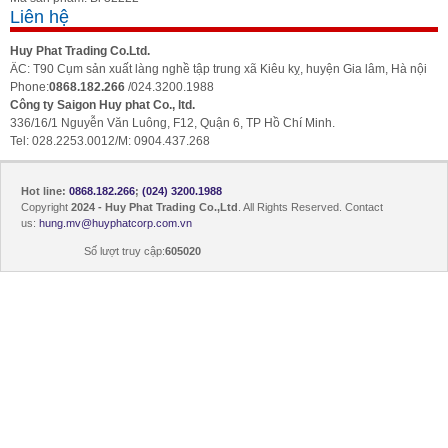
Liên hệ
Huy Phat Trading Co.Ltd.
ÄC: T90 Cụm sản xuất làng nghề tập trung xã Kiêu kỵ, huyện Gia lâm, Hà nội
Phone:
0868.182.266
/024.3200.1988
Công ty Saigon Huy phat Co., ltd.
336/16/1 Nguyễn Văn Luông, F12, Quận 6, TP Hồ Chí Minh.
Tel: 028.2253.0012/M: 0904.437.268
Hot line:
0868.182.266
;
(024) 3200.1988
Copyright
2024 - Huy Phat Trading Co.,Ltd
. All Rights Reserved. Contact
us:
hung.mv@huyphatcorp.com.vn
Số lượt truy cập:
605020