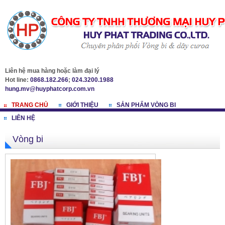
Liên hệ mua hàng hoặc làm đại lý
Hot line:
0868.182.266
;
024.3200.1988
hung.mv@huyphatcorp.com.vn
TRANG CHỦ
GIỚI THIỆU
SẢN PHẨM VÒNG BI
LIÊN HỆ
Vòng bi