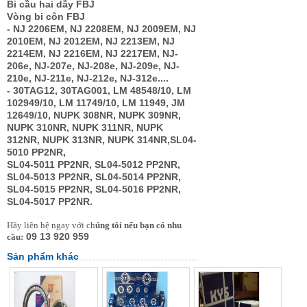
Bi cầu hai dẫy FBJ
Vòng bi côn FBJ
- NJ 2206EM, NJ 2208EM, NJ 2009EM, NJ
2010EM, NJ 2012EM, NJ 2213EM, NJ
2214EM, NJ 2216EM, NJ 2217EM, NJ-
206e, NJ-207e, NJ-208e, NJ-209e, NJ-
210e, NJ-211e, NJ-212e, NJ-312e....
- 30TAG12, 30TAG001, LM 48548/10, LM
102949/10, LM 11749/10, LM 11949, JM
12649/10, NUPK 308NR,
NUPK 309NR,
NUPK 310NR,
NUPK 311NR,
NUPK
312NR,
NUPK 313NR,
NUPK 314NR,SL04-
5010 PP2NR,
SL04-5011 PP2NR,
SL04-5012 PP2NR,
SL04-5013 PP2NR,
SL04-5014 PP2NR,
SL04-5015 PP2NR,
SL04-5016 PP2NR,
SL04-5017 PP2NR.
Hãy liên hệ ngay với ch
úng tôi nếu bạn có nhu
09 13 920 959
cầu:
Sản phẩm khác