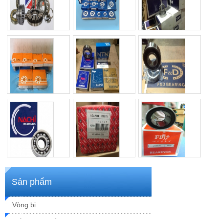
Vòng bi DYZV
Vòng bi ZKL
Vòng bi KYS
Mã SP: RT32255
Mã SP: RT3653
Mã SP: KJ3443
Thông số kỹ thuật
Thông số kỹ thuật
Thông số kỹ thuật
Xem chi tiết
Xem chi tiết
Xem chi tiết
Vòng bi MPZ
Vòng bi Koyo,NTN,
Vòng bi F&D
NSK, Asahi
Mã SP: GH32847
Mã SP: FD
Mã SP: bi Nhật
Thông số kỹ thuật
Thông số kỹ thuật
Thông số kỹ thuật
Xem chi tiết
Xem chi tiết
Xem chi tiết
Vòng bi Nachi
Ống lót vòng bi FBJ
Vòng bi trượt LM,
OP
Mã SP: Nac
Mã SP: Măng xông
Sản phẩm
Mã SP: LM
Thông số kỹ thuật
Thông số kỹ thuật
Thông số kỹ thuật
Xem chi tiết
Xem chi tiết
Vòng bi
Xem chi tiết