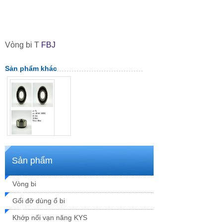
Vòng bi T
FBJ
Sản phẩm khác
Vòng bi bánh xe ô tô
Mã SP: bi ô tô FBJ
Sản phẩm
Thông số kỹ thuật
Xem chi tiết
Vòng bi
Gối đỡ dùng ổ bi
Khớp nối vạn năng KYS