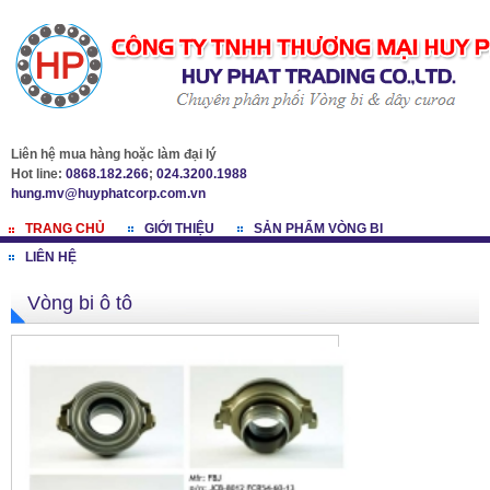
Liên hệ mua hàng hoặc làm đại lý
Hot line:
0868.182.266
;
024.3200.1988
hung.mv@huyphatcorp.com.vn
TRANG CHỦ
GIỚI THIỆU
SẢN PHẨM VÒNG BI
LIÊN HỆ
Vòng bi ô tô