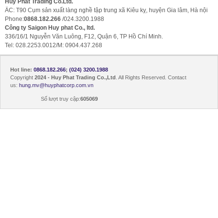
Huy Phat Trading Co.Ltd.
ÄC: T90 Cụm sản xuất làng nghề tập trung xã Kiêu kỵ, huyện Gia lâm, Hà nội
Phone:
0868.182.266
/024.3200.1988
Công ty Saigon Huy phat Co., ltd.
336/16/1 Nguyễn Văn Luông, F12, Quận 6, TP Hồ Chí Minh.
Tel: 028.2253.0012/M: 0904.437.268
Hot line:
0868.182.266
;
(024) 3200.1988
Copyright
2024 - Huy Phat Trading Co.,Ltd
. All Rights Reserved. Contact
us:
hung.mv@huyphatcorp.com.vn
Số lượt truy cập:
605069