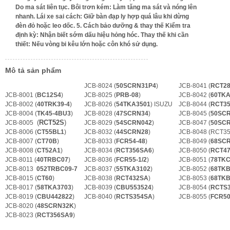
Do ma sát liên tục. Bôi trơn kém: Làm tăng ma sát và nóng lên
nhanh. Lái xe sai cách: Giữ bàn đạp ly hợp quá lâu khi dừng
đèn đỏ hoặc leo dốc. 5. Cách bảo dưỡng & thay thế Kiểm tra
định kỳ: Nhận biết sớm dấu hiệu hỏng hóc. Thay thế khi cần
thiết: Nếu vòng bi kêu lớn hoặc côn khó sử dụng.
Mô tả sản phẩm
JCB-8024 (
50SCRN31P4
)
JCB-8041 (
RCT2
JCB-8001 (
BC12S4
)
JCB-8025 (
PRB-08
)
JCB-8042 (
60TKA
JCB-8002 (
40TRK39-4
)
JCB-8026 (
54TKA3501
) ISUZU
JCB-8044 (
RCT3
JCB-8004 (
TK45-4BU3
)
JCB-8028 (
47SCRN34
)
JCB-8045 (
50SC
(
RCT52S
)
JCB-8005
JCB-8029 (
54SCRN042
)
JCB-8047 (
50SC
JCB-8006 (
CT55BL1
)
JCB-8032 (
44SCRN28
)
JCB-8048 (RCT3
JCB-8007 (
CT70B
)
JCB-8033 (
FCR54-48
)
JCB-8049 (
68SC
JCB-8008 (
CT52A1
)
JCB-8034 (
RCT356SA6
)
JCB-8050 (
RCT4
JCB-8011 (
40TRBC07
)
JCB-8036 (
FCR55-1/2
)
JCB-8051 (
78TKC
JCB-8013
052TRBC09-7
JCB-8037 (
55TKA3102
)
JCB-8052 (
68TKB
JCB-8015 (
CT60
)
JCB-8038 (
RCT432SA
)
JCB-8053 (
68TKB
JCB-8017 (
58TKA3703
)
JCB-8039 (
CBU553524
)
JCB-8054 (
RCTS
JCB-8019 (
CBU442822
)
JCB-8040 (
RCTS354SA
)
JCB-8055 (
FCR50
JCB-8020 (
48SCRN32K
)
JCB-8023 (
RCT356SA9
)