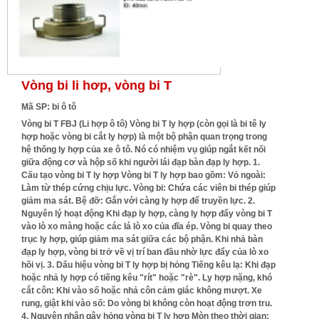
Vòng bi li hơp, vòng bi T
Mã SP: bi ô tô
Vòng bi T FBJ (Li hợp ô tô) Vòng bi T ly hợp (còn gọi là bi tê ly
hợp hoặc vòng bi cắt ly hợp) là một bộ phận quan trọng trong
hệ thống ly hợp của xe ô tô. Nó có nhiệm vụ giúp ngắt kết nối
giữa động cơ và hộp số khi người lái đạp bàn đạp ly hợp. 1.
Cấu tạo vòng bi T ly hợp Vòng bi T ly hợp bao gồm: Vỏ ngoài:
Làm từ thép cứng chịu lực. Vòng bi: Chứa các viên bi thép giúp
giảm ma sát. Bệ đỡ: Gắn với càng ly hợp để truyền lực. 2.
Nguyên lý hoạt động Khi đạp ly hợp, càng ly hợp đẩy vòng bi T
vào lò xo màng hoặc các lá lò xo của đĩa ép. Vòng bi quay theo
trục ly hợp, giúp giảm ma sát giữa các bộ phận. Khi nhả bàn
đạp ly hợp, vòng bi trở về vị trí ban đầu nhờ lực đẩy của lò xo
hồi vị. 3. Dấu hiệu vòng bi T ly hợp bị hỏng Tiếng kêu lạ: Khi đạp
hoặc nhả ly hợp có tiếng kêu "rít" hoặc "rè". Ly hợp nặng, khó
cắt côn: Khi vào số hoặc nhả côn cảm giác không mượt. Xe
rung, giật khi vào số: Do vòng bi không còn hoạt động trơn tru.
4. Nguyên nhân gây hỏng vòng bi T ly hợp Mòn theo thời gian: